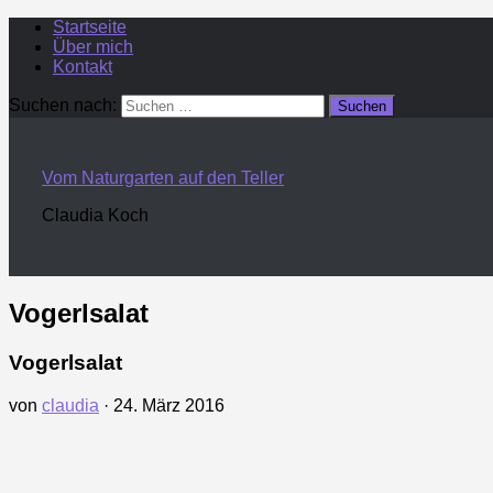
Startseite
Über mich
Kontakt
Suchen nach:
Vom Naturgarten auf den Teller
Claudia Koch
Vogerlsalat
Vogerlsalat
von
claudia
·
24. März 2016