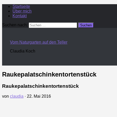
Startseite
Über mich
Kontakt
Suchen nach:
Vom Naturgarten auf den Teller
Claudia Koch
Raukepalatschinkentortenstück
Raukepalatschinkentortenstück
von
claudia
·
22. Mai 2016