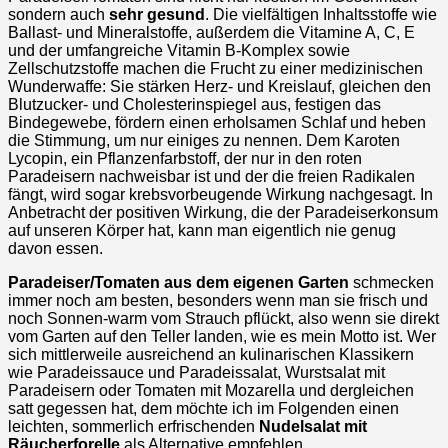
sondern auch
sehr gesund
. Die vielfältigen Inhaltsstoffe wie
Ballast- und Mineralstoffe, außerdem die Vitamine A, C, E
und der umfangreiche Vitamin B-Komplex sowie
Zellschutzstoffe machen die Frucht zu einer medizinischen
Wunderwaffe: Sie stärken Herz- und Kreislauf, gleichen den
Blutzucker- und Cholesterinspiegel aus, festigen das
Bindegewebe, fördern einen erholsamen Schlaf und heben
die Stimmung, um nur einiges zu nennen. Dem Karoten
Lycopin, ein Pflanzenfarbstoff, der nur in den roten
Paradeisern nachweisbar ist und der die freien Radikalen
fängt, wird sogar krebsvorbeugende Wirkung nachgesagt. In
Anbetracht der positiven Wirkung, die der Paradeiserkonsum
auf unseren Körper hat, kann man eigentlich nie genug
davon essen.
Paradeiser/Tomaten aus dem eigenen Garten
schmecken
immer noch am besten, besonders wenn man sie frisch und
noch Sonnen-warm vom Strauch pflückt, also wenn sie direkt
vom Garten auf den Teller landen, wie es mein Motto ist. Wer
sich mittlerweile ausreichend an kulinarischen Klassikern
wie Paradeissauce und Paradeissalat, Wurstsalat mit
Paradeisern oder Tomaten mit Mozarella und dergleichen
satt gegessen hat, dem möchte ich im Folgenden einen
leichten, sommerlich erfrischenden
Nudelsalat mit
Räucherforelle
als Alternative empfehlen.