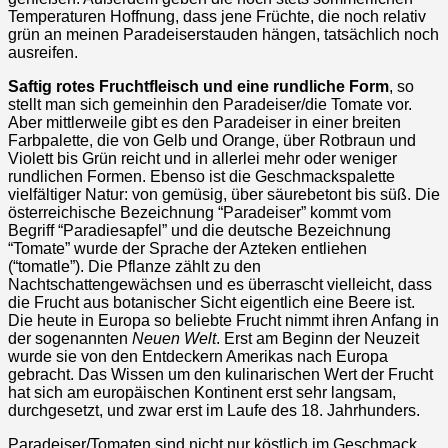
Temperaturen Hoffnung, dass jene Früchte, die noch relativ
grün an meinen Paradeiserstauden hängen, tatsächlich noch
ausreifen.
Saftig rotes Fruchtfleisch und eine rundliche Form
, so
stellt man sich gemeinhin den Paradeiser/die Tomate vor.
Aber mittlerweile gibt es den Paradeiser in einer breiten
Farbpalette, die von Gelb und Orange, über Rotbraun und
Violett bis Grün reicht und in allerlei mehr oder weniger
rundlichen Formen. Ebenso ist die Geschmackspalette
vielfältiger Natur: von gemüsig, über säurebetont bis süß. Die
österreichische Bezeichnung “Paradeiser” kommt vom
Begriff “Paradiesapfel” und die deutsche Bezeichnung
“Tomate” wurde der Sprache der Azteken entliehen
(“tomatle”). Die Pflanze zählt zu den
Nachtschattengewächsen und es überrascht vielleicht, dass
die Frucht aus botanischer Sicht eigentlich eine Beere ist.
Die heute in Europa so beliebte Frucht nimmt ihren Anfang in
der sogenannten
Neuen Welt
. Erst am Beginn der Neuzeit
wurde sie von den Entdeckern Amerikas nach Europa
gebracht. Das Wissen um den kulinarischen Wert der Frucht
hat sich am europäischen Kontinent erst sehr langsam,
durchgesetzt, und zwar erst im Laufe des 18. Jahrhunders.
Paradeiser/Tomaten sind nicht nur köstlich im Geschmack