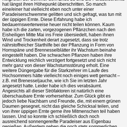
hat längst ihren Höhepunkt überschritten. So manch
eine/einer hat vielleicht eben noch unter einer
Paradeiserschwemme gelitten und sich gefragt, was tun mit
der üppigen Ernte. Diese Erfahrung habe ich
bedauernswerterweise heuer nicht teilen können. Kaum
habe ich die zarten, vorgezogenen Pflänzchen nach den
Eisheiligen Mitte Mai ins Freie übersiedelt, haben ihnen
Wind und Trockenheit derart zugesetzt, dass sie trotz
nährstoffreicher Starthilfe bei der Pflanzung in Form von
Hornspäne und Brennesselblätter ihr Wachstum beinahe
eingestellt haben. Die schwachen Pflanzen haben ihre
Entwicklung reichlich verzögert fortgesetzt und sich nicht
mehr ganz von dieser Wachstumsstörung erholt. Eine
weitere Düngergabe für die Starkzehrer im Laufe des
Hochsommers hätte vielleicht noch einiges wett gemacht –
z.B. mit Brenesseljauche, wie ich Sie im letzten Jahr
angesetzt hatte. Leider habe ich dies verabsäumt.
Angesichts all dieser Ströfaktoren ist natürlich eine
überschaubare Ernte vorhersehbar. Zum Glück gibt es
jedoch liebe Nachbarn und Freunde, die, mit einem grünen
Daumen gesegnet, nicht das gleiche Schicksal teilen, und
von ihrer üppigen Ernte gerne ihre Mitmenschen teil haben
lassen. Und so konnte ich schließlich doch noch
ausreichend sonnengereifte Paradeiser aus Eigenbau
genießen. Außerdem geben die noch stets sommerlichen