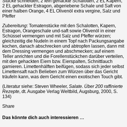
Stücke schneiden, 2 fein gehackte Schalotten, 2 EL Kapern,
2 EL gehackter Estragon, abgeriebene Schale und Saft von
einer halben Orange, 4 EL Olivenöl extra vergine, Salz und
Pfeffer
Zubereitung
: Tomatenstücke mit den Schalotten, Kapern,
Estragon, Orangeschale und-saft sowie Olivenöl in einer
Schüssel vermengen und mit Salz und Pfeffer würzen;
gleichzeitig die Nudeln in einem Topf nach Packungsangabe
kochen, danach abschrecken und abtropfen lassen, dann mit
dem Dressing vermengen und abschmecken; auf einem
Teller anrichten und die Forellenstückchen darüber verteilen,
mit den gehackten Eiern bzw. Eierspalten, Schnittlauch
garnieren. Limettenhälften beifügen, sodass sich jeder selbst
Limettensaft nach Belieben zum Würzen über das Gericht
träufeln kann, was dem Gericht einen exotischen Touch gibt.
(Literatur siehe: Steven Wheeler,
Salate. Über 200 raffinierte
Rezepte
, dt. Ausgabe Verlag Weltbild, Augsburg, 2000, S.
134)
Share
Das könnte dich auch interessieren …