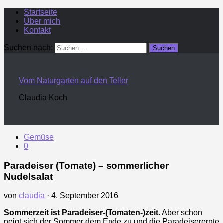
Startseite
Über mich
Kontakt
Suchen nach:
Vom Naturgarten auf den Teller
Claudia Koch
Gemüse
0
Paradeiser (Tomate) – sommerlicher
Nudelsalat
von
claudia
·
4. September 2016
Sommerzeit ist Paradeiser-(Tomaten-)zeit
. Aber schon
neigt sich der Sommer dem Ende zu und die Paradeiserernte