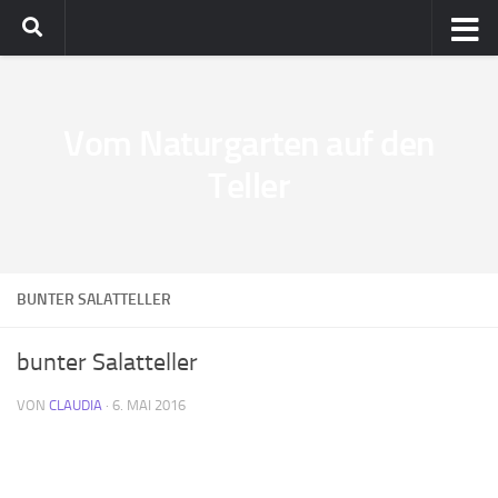
Vom Naturgarten auf den
Teller
BUNTER SALATTELLER
bunter Salatteller
VON
CLAUDIA
·
6. MAI 2016