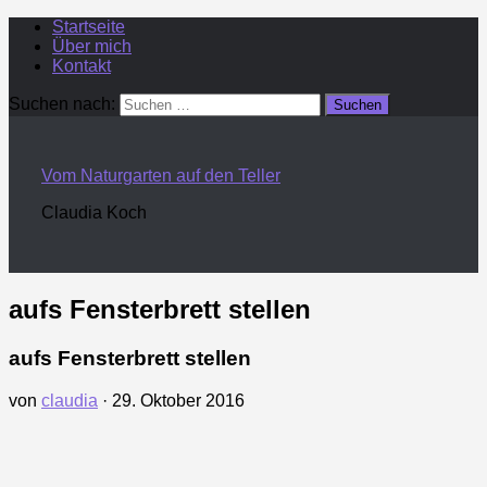
Startseite
Über mich
Kontakt
Suchen nach:
Vom Naturgarten auf den Teller
Claudia Koch
aufs Fensterbrett stellen
aufs Fensterbrett stellen
von
claudia
·
29. Oktober 2016