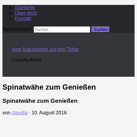
Startseite
Über mich
Kontakt
Suchen nach:
Vom Naturgarten auf den Teller
Claudia Koch
Spinatwähe zum Genießen
Spinatwähe zum Genießen
von
claudia
·
10. August 2016