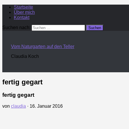
Startseite
Über mich
Kontakt
Suchen nach:
Vom Naturgarten auf den Teller
Claudia Koch
fertig gegart
fertig gegart
von
claudia
·
16. Januar 2016