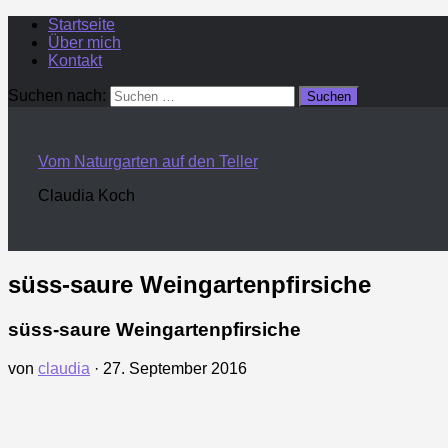
Startseite
Über mich
Kontakt
Suchen nach:
Vom Naturgarten auf den Teller
Claudia Koch
süss-saure Weingartenpfirsiche
süss-saure Weingartenpfirsiche
von
claudia
·
27. September 2016